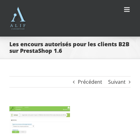
Passer
au
contenu
Les encours autorisés pour les clients B2B
sur PrestaShop 1.6
Précédent
Suivant
Voir
l'image
agrandie