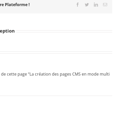
re Plateforme !
Facebook
Twitter
LinkedIn
Ema
ception
lle de cette page “La création des pages CMS en mode multi