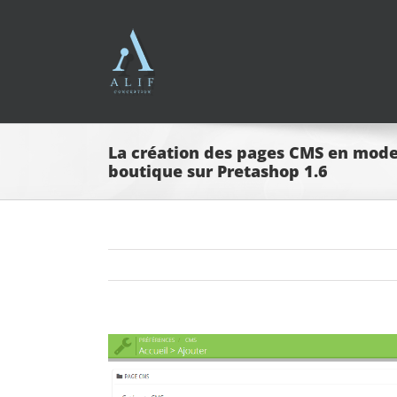
Passer
au
contenu
La création des pages CMS en mode
boutique sur Pretashop 1.6
Voir
l'image
agrandie