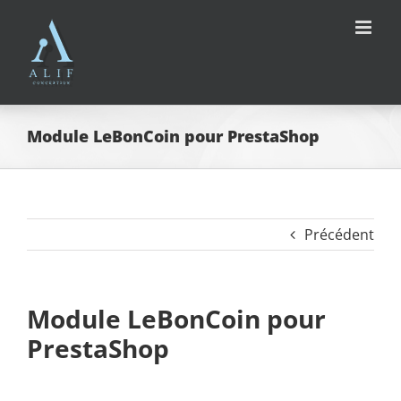
Passer
au
contenu
Module LeBonCoin pour PrestaShop
Précédent
Module LeBonCoin pour
PrestaShop