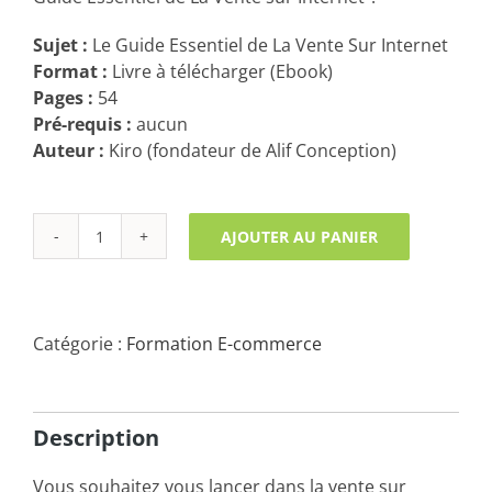
Sujet :
Le Guide Essentiel de La Vente Sur Internet
Format :
Livre à télécharger (Ebook)
Pages :
54
Pré-requis :
aucun
Auteur :
Kiro (fondateur de Alif Conception)
AJOUTER AU PANIER
quantité
de
Le
Guide
Catégorie :
Formation E-commerce
Essentiel
de
La
Vente
Description
Sur
Internet
Vous souhaitez vous lancer dans la vente sur