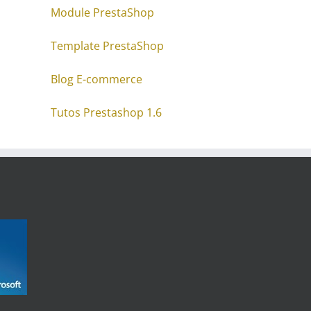
Module PrestaShop
Template PrestaShop
Blog E-commerce
Tutos Prestashop 1.6