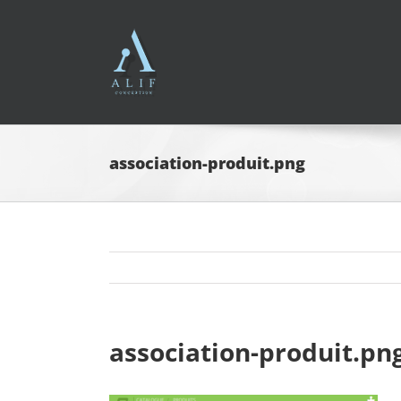
Passer
au
contenu
association-produit.png
association-produit.pn