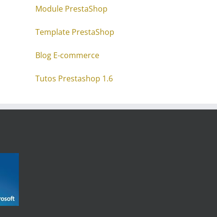
Module PrestaShop
Template PrestaShop
Blog E-commerce
Tutos Prestashop 1.6